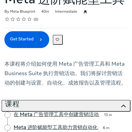
Meta 进阶赋能型工具
Duration
Difficulty
Credential For Completion
By Meta Blueprint
40m
Intermediate
Rating
1 star
2 stars
3 stars
4 stars
5 stars
Average rating: 0
No reviews
0
Get Started
本课程将介绍如何使用 Meta 广告管理工具和 Meta
Business Suite 执行营销活动。我们将探讨营销活
动的创建与设置、自动化、成效报告以及管理流程。
课程
在 Meta 广告管理工具中创建营销活动
13 m
Meta 进阶赋能型工具助力营销自动化
6 m