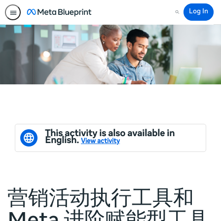
Log In
Search
This activity is also available in
English.
View activity
营销活动执行工具和