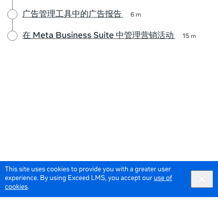
广告管理工具中的广告报告
6 m
在 Meta Business Suite 中管理营销活动
15 m
This site uses cookies to provide you with a greater user
experience. By using Exceed LMS, you accept our
use of
cookies
.