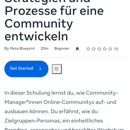
Prozesse für eine
Community
entwickeln
Rating
1 star
2 stars
3 stars
4 stars
5 stars
Duration
Difficulty
Average rating: 5.0
1 review
Credential For Completion
By Meta Blueprint
20m
Beginner
1
Get Started
In dieser Schulung lernst du, wie Community-
Manager*innen Online-Communitys auf- und
ausbauen können. Du erfährst, wie du
Zielgruppen-Personas, ein einheitliches