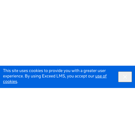
This site uses cookies to provide you with a greater user
experience. By using Exceed LMS, you accept our
use of
cookies
.
© 2026 Meta All Rights Reserved.
Terms of Service
Data Policy