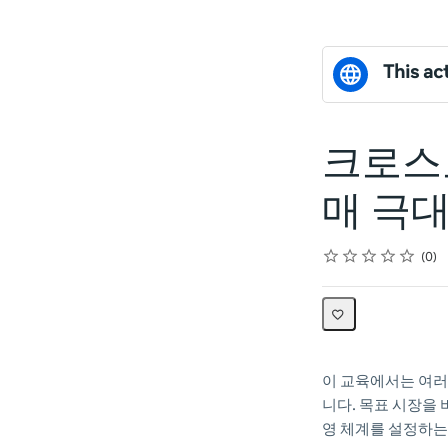
This act
크로스보
매 극
Rating
1 star
2 stars
3 stars
4 stars
5 stars
Average rating: 0
No reviews
0
이 교육에서는 여러
니다. 목표 시장을
영 체계를 설정하는