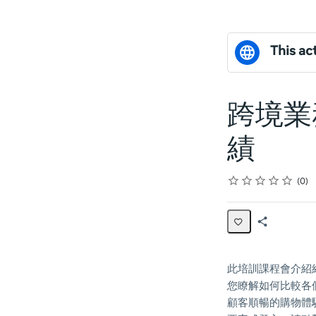
This act
跨境業
績
Rating
1 star
2 stars
3 stars
4 stars
5 stars
Average rating: 0
No reviews
0
Share
Page
此培訓課程會介紹
您瞭解如何比較各
顧客順暢的購物體