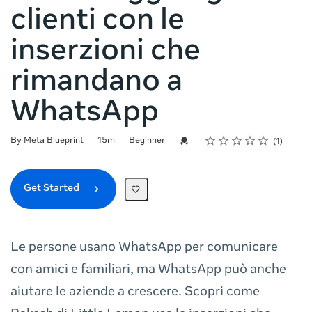
clienti con le
inserzioni che
rimandano a
WhatsApp
Rating
1 star
2 stars
3 stars
4 stars
5 stars
Duration
Difficulty
Average rating: 5.0
1 review
Credential For Completion
By Meta Blueprint
15m
Beginner
1
Get Started
Le persone usano WhatsApp per comunicare
con amici e familiari, ma WhatsApp può anche
aiutare le aziende a crescere. Scopri come