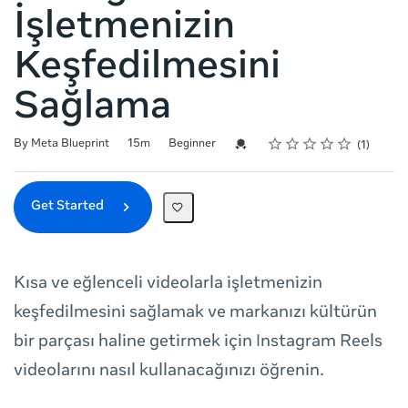
İşletmenizin
Keşfedilmesini
Sağlama
Rating
1 star
2 stars
3 stars
4 stars
5 stars
Duration
Difficulty
Average rating: 5.0
1 review
Credential For Completion
By Meta Blueprint
15m
Beginner
1
Get Started
Kısa ve eğlenceli videolarla işletmenizin
keşfedilmesini sağlamak ve markanızı kültürün
bir parçası haline getirmek için Instagram Reels
videolarını nasıl kullanacağınızı öğrenin.