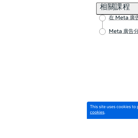
相關課程
在 Meta
Meta 廣告
This site uses cookies to
cookies
.