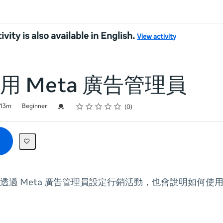
ivity is also available in English.
View activity
用 Meta 廣告管理員
Rating
1 star
2 stars
3 stars
4 stars
5 stars
Credential For Completion
13m
Beginner
0
過 Meta 廣告管理員設定行銷活動，也會說明如何使用 