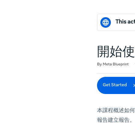
This act
開始使
Duration
Difficulty
Average rating: 0
No reviews
By Meta Blueprint
Get Started
本課程概述如何透
報告建立報告。