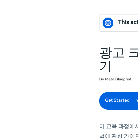
This act
광고 
기
Duration
Difficulty
Average rating: 0
No reviews
By Meta Blueprint
Get Started
이 교육 과정에
법에 관한 가이