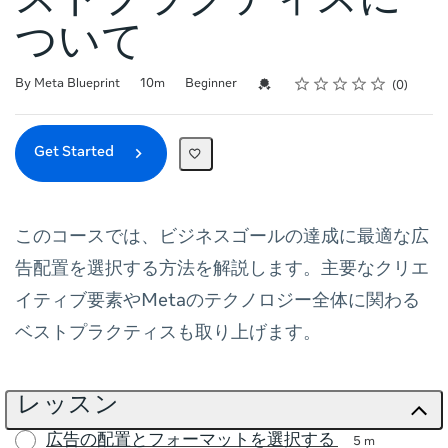
ストプラクティスに
ついて
Rating
1 star
2 stars
3 stars
4 stars
5 stars
Duration
Difficulty
Average rating: 0
No reviews
Credential For Completion
By Meta Blueprint
10m
Beginner
0
Get Started
このコースでは、ビジネスゴールの達成に最適な広
告配置を選択する方法を解説します。主要なクリエ
イティブ要素やMetaのテクノロジー全体に関わる
ベストプラクティスも取り上げます。
レッスン
広告の配置とフォーマットを選択する
5 m