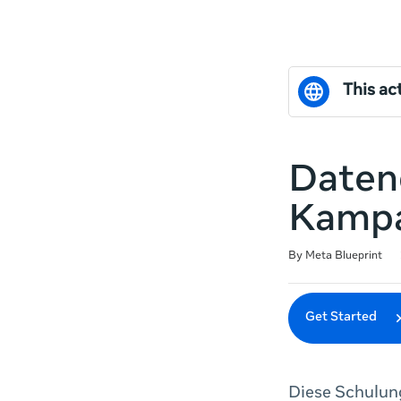
This act
Datenq
Kampa
Duration
Difficulty
Average rating: 0
No reviews
By Meta Blueprint
Get Started
Diese Schulung