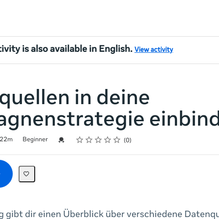
ivity is also available in English.
View activity
uellen in deine
gnenstrategie einbin
Rating
1 star
2 stars
3 stars
4 stars
5 stars
Credential For Completion
22m
Beginner
0
 gibt dir einen Überblick über verschiedene Datenqu