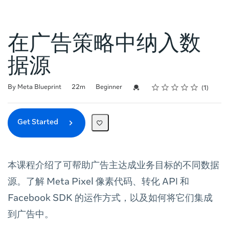
在广告策略中纳入数
据源
Rating
1 star
2 stars
3 stars
4 stars
5 stars
Duration
Difficulty
Average rating: 5.0
1 review
Credential For Completion
By Meta Blueprint
22m
Beginner
1
Get Started
本课程介绍了可帮助广告主达成业务目标的不同数据
源。了解 Meta Pixel 像素代码、转化 API 和
Facebook SDK 的运作方式，以及如何将它们集成
到广告中。