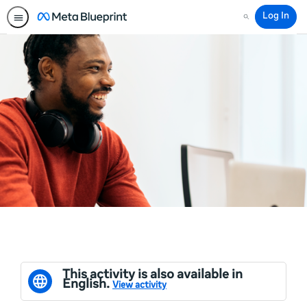
Log In
Search
This activity is also available in
English.
View activity