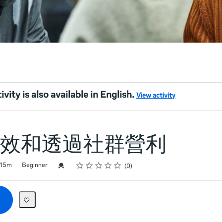
ivity is also available in English.
View activity
效和透過社群營利
Rating
1 star
2 stars
3 stars
4 stars
5 stars
Credential For Completion
15m
Beginner
0