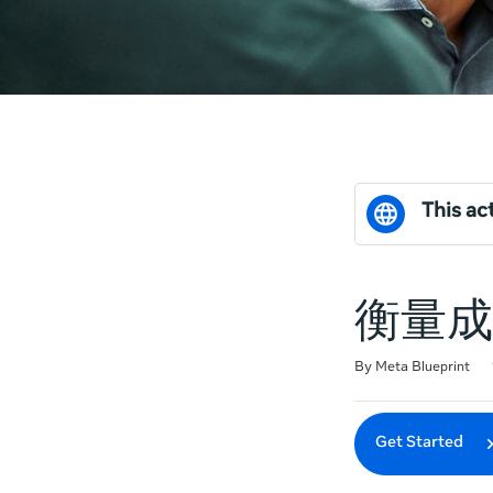
This act
衡量成
Duration
Difficulty
Average rating: 0
No reviews
By Meta Blueprint
Get Started