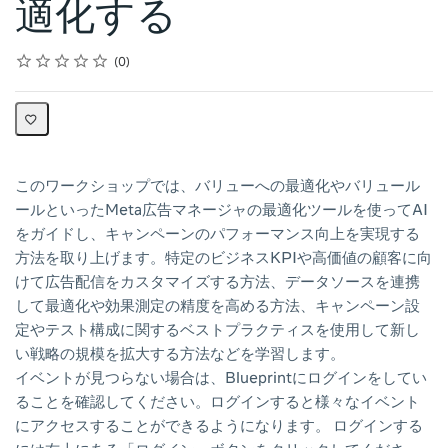
適化する
Rating
1 star
2 stars
3 stars
4 stars
5 stars
Average rating: 0
No reviews
0
このワークショップでは、バリューへの最適化やバリュール
ールといったMeta広告マネージャの最適化ツールを使ってAI
をガイドし、キャンペーンのパフォーマンス向上を実現する
方法を取り上げます。特定のビジネスKPIや高価値の顧客に向
けて広告配信をカスタマイズする方法、データソースを連携
して最適化や効果測定の精度を高める方法、キャンペーン設
定やテスト構成に関するベストプラクティスを使用して新し
い戦略の規模を拡大する方法などを学習します。
イベントが見つらない場合は、Blueprintにログインをしてい
ることを確認してください。ログインすると様々なイベント
にアクセスすることができるようになります。 ログインする