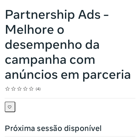
Partnership Ads -
Melhore o
desempenho da
campanha com
anúncios em parceria
Rating
1 star
2 stars
3 stars
4 stars
5 stars
Average rating: 5.0
4 reviews
4
Próxima sessão disponível