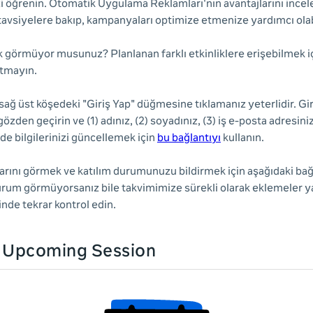
i öğrenin. Otomatik Uygulama Reklamları'nın avantajlarını incele
tavsiyelere bakıp, kampanyaları optimize etmenize yardımcı olab
ik görmüyor musunuz? Planlanan farklı etkinliklere erişebilmek i
utmayın.
sağ üst köşedeki "Giriş Yap" düğmesine tıklamanız yeterlidir. Gi
i gözden geçirin ve (1) adınız, (2) soyadınız, (3) iş e-posta adresini
de bilgilerinizi güncellemek için
bu bağlantıyı
kullanın.
rını görmek ve katılım durumunuzu bildirmek için aşağıdaki bağla
urum görmüyorsanız bile takvimimize sürekli olarak eklemeler 
çinde tekrar kontrol edin.
n Upcoming Session