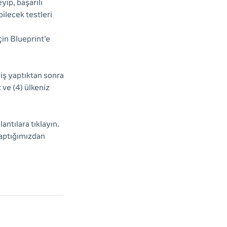
yip, başarılı
ilecek testleri
çin Blueprint'e
riş yaptıktan sonra
z ve (4) ülkeniz
ntılara tıklayın.
yaptığımızdan