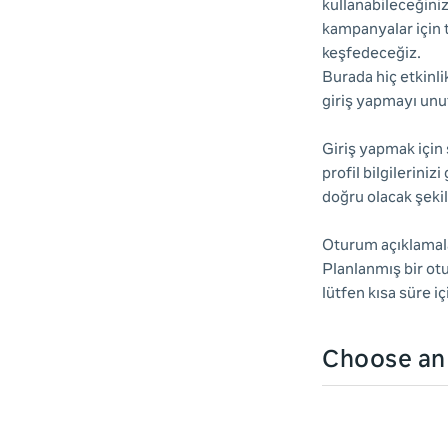
kullanabileceğiniz
kampanyalar için 
keşfedeceğiz.
Burada hiç etkinl
giriş yapmayı un
Giriş yapmak için 
profil bilgileriniz
doğru olacak şekil
Oturum açıklamala
Planlanmış bir ot
lütfen kısa süre i
Choose a