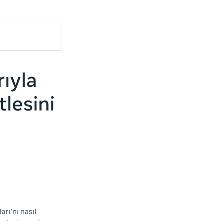
ıyla
lesini
rı'nı nasıl