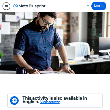
Log In
Search
This activity is also available in
English.
View activity