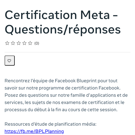
Certification Meta -
Questions/réponses
Rating
1 star
2 stars
3 stars
4 stars
5 stars
Average rating: 0
No reviews
0
Rencontrez l'équipe de Facebook Blueprint pour tout
savoir sur notre programme de certification Facebook.
Posez des questions sur notre famille d'applications et de
services, les sujets de nos examens de certification et le
processus du début à la fin au cours de cette session.
Ressources d'étude de planification média:
https://fb.me/BPLPlanning