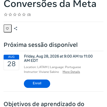
Conversões da Meta
Rating
1 star
2 stars
3 stars
4 stars
5 stars
Average rating: 5.0
3 reviews
3
Share
Page
Próxima sessão disponível
Friday, Aug 28, 2026 at 9:00 AM to 11:00
AM EDT
Location: LATAM | Language: Portuguese
Instructor: Viviane Sabino
More Details
Enroll
Objetivos de aprendizado do