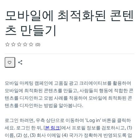
모바일에 최적화된 콘텐
츠 만들기
Rating
1 star
2 stars
3 stars
4 stars
5 stars
Average rating: 0
No reviews
0
Share
Page
모바일 마케팅 캠페인에 고품질 광고 크리에이티브를 활용하여
모바일에 최적화된 콘텐츠를 만들고, 사람들의 행동에 적합한 콘
텐츠를 디자인하고 모범 사례를 적용하여 모바일에 최적화된 콘
텐츠를 디자인하는 방법을 알아봅니다.
로그인 하려면, 우측 상단으로 이동하여 'Log in' 버튼을 클릭하
세요. 로그인 한 뒤,
[
본 링크
]
에서 프로필 정보를 검토하시고, (1)
이름, (2) 성, (3) 회사 이메일 (4) 국가가 정확하게 반영되도록 업