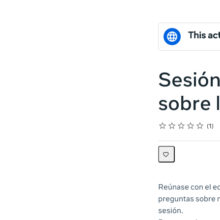
This act
Sesión
sobre 
Rating
1 star
2 stars
3 stars
4 stars
5 stars
Average rating: 0
1 review
1
Reúnase con el eq
preguntas sobre n
sesión.