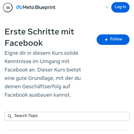
Log In
Search
Erste Schritte mit
Fo
Follow
Facebook
To
Eigne dir in diesem Kurs solide
Kenntnisse im Umgang mit
Facebook an. Dieser Kurs bietet
eine gute Grundlage, mit der du
deinen Geschäftserfolg auf
Facebook ausbauen kannst.
Submit
Search
No
Topic
results
returned