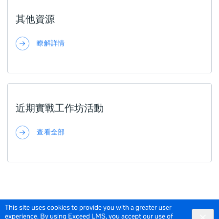
其他資源
瞭解詳情
近期實戰工作坊活動
查看全部
This site uses cookies to provide you with a greater user
experience. By using Exceed LMS, you accept our
use of