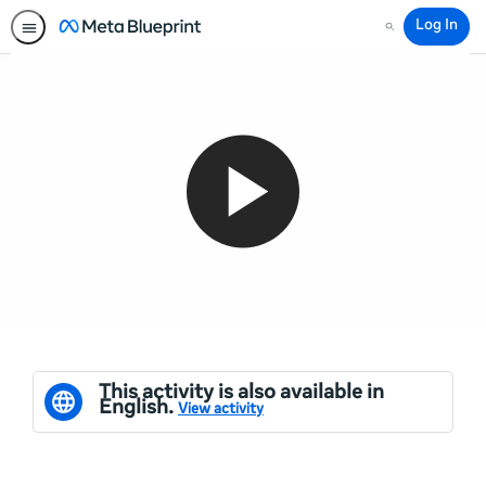
Log In
Search
This activity is also available in
English.
View activity