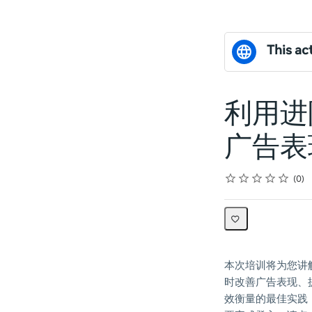
This act
利用进
广告表
Rating
1 star
2 stars
3 stars
4 stars
5 stars
Average rating: 0
No reviews
0
本次培训将为您讲解如
时改善广告表现、
效衡量的最佳实践