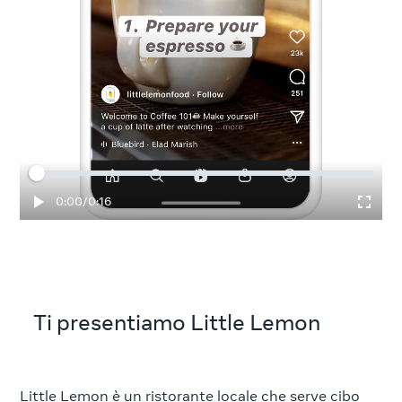
Tempo trascorso
Totale
0:00
/
0:16
Ti presentiamo Little Lemon
Little Lemon è un ristorante locale che serve cibo