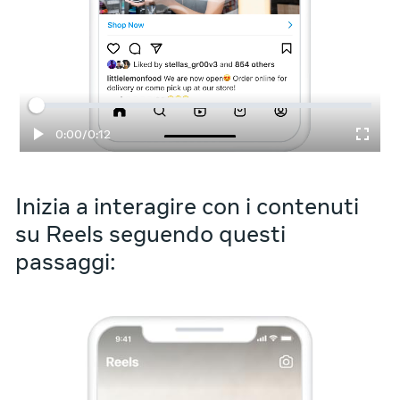
Tempo trascorso
Totale
0:00
/
0:12
Inizia a interagire con i contenuti
su Reels seguendo questi
passaggi: