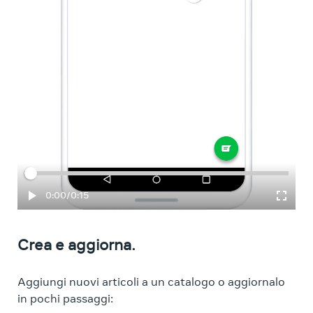
Tempo trascorso
Totale
0:00
/
0:15
Crea e aggiorna.
Aggiungi nuovi articoli a un catalogo o aggiornalo
in pochi passaggi: