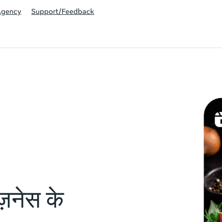
Agency
Support/Feedback
ivity is also available in English.
View activity
ज़नेस के