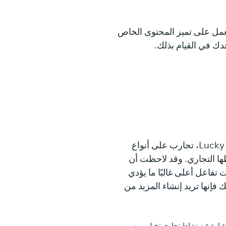
مل على تميز المحتوى الخاص
دك في القيام بذلك.
أجرت ماريا، مالكة Lucky Shrub، تجارب على أنواع
ا التجاري. وقد لاحظت أن
تفاعل أعلى غالبًا ما يؤدي
ك فإنها تريد إنشاء المزيد من
إخلاء المسؤولية: Lucky Shrub عبارة عن نشاط تجاري تخيلي من