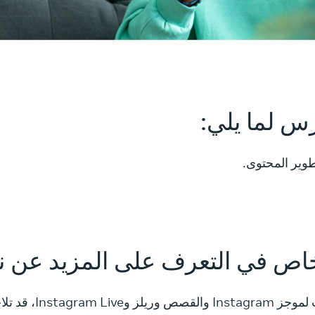
رس لما يلي:
طوير المحتوى.
اص في التعرف على المزيد عن ن
عند قيامك بإنشاء منشو