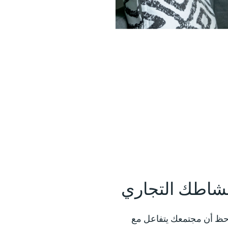
شاطك التجاري
رات لموجز Instagram والقصص وريلز وInstagram Live، قد تلاحظ أن مجتمعك يتفاعل مع