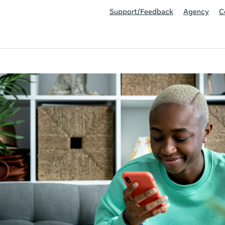
Support/Feedback
Agency
C
This activity is also available in English.
Vi