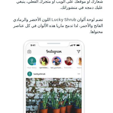
شعارك أو موقعك على الويب أو متجرك الفعلي، ينبغي
أف
عليك دمجه في منشوراتك.
نص
ما
تضم لوحة ألوان Lucky Shrub اللون الأخضر والرمادي
مق
الفاتح والأحمر، لذا تدمج ماريا هذه الألوان في كل عناصر
محتواها.
تقوم م
عند اخ
مساحة