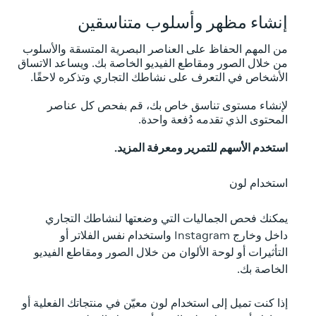
إنشاء مظهر وأسلوب متناسقين
من المهم الحفاظ على العناصر البصرية المتسقة والأسلوب
من خلال الصور ومقاطع الفيديو الخاصة بك. ويساعد الاتساق
الأشخاص في التعرف على نشاطك التجاري وتذكره لاحقًا.
لإنشاء مستوى تناسق خاص بك، قم بفحص كل عناصر
المحتوى الذي تقدمه دُفعة واحدة.
استخدم الأسهم للتمرير ومعرفة المزيد.
استخدام لون
تجربة 
يمكنك فحص الجماليات التي وضعتها لنشاطك التجاري
فكّر ف
داخل وخارج Instagram واستخدام نفس الفلاتر أو
تعديله
التأثيرات أو لوحة الألوان من خلال الصور ومقاطع الفيديو
على من
الخاصة بك.
تتضمن 
إذا كنت تميل إلى استخدام لون معيّن في منتجاتك الفعلية أو
يلي: