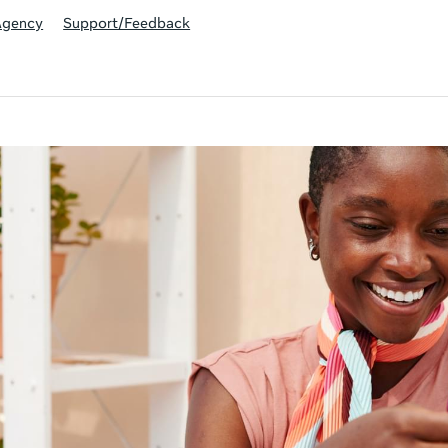
Agency
Support/Feedback
ivity is also available in English.
View activity